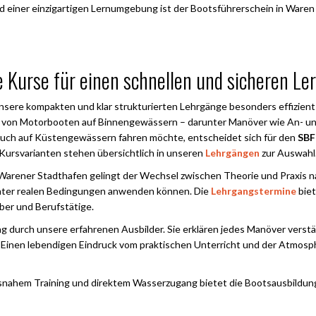
nd einer einzigartigen Lernumgebung ist der Bootsführerschein in Waren 
Kurse für einen schnellen und sicheren Ler
unsere kompakten und klar strukturierten Lehrgänge besonders effizient
n von Motorbooten auf Binnengewässern – darunter Manöver wie An- un
 auch auf Küstengewässern fahren möchte, entscheidet sich für den
SBF
ursvarianten stehen übersichtlich in unseren
Lehrgängen
zur Auswahl
Warener Stadthafen gelingt der Wechsel zwischen Theorie und Praxis n
 unter realen Bedingungen anwenden können. Die
Lehrgangstermine
biet
uber und Berufstätige.
ng durch unsere erfahrenen Ausbilder. Sie erklären jedes Manöver verst
. Einen lebendigen Eindruck vom praktischen Unterricht und der Atmosp
isnahem Training und direktem Wasserzugang bietet die Bootsausbildung