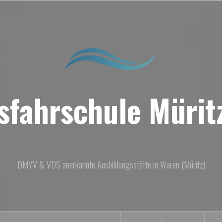
sfahrschule Müritz
DMYV & VDS anerkannte Ausbildungsstätte in Waren (Müritz)