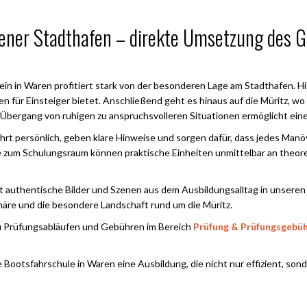
ener Stadthafen – direkte Umsetzung des G
in in Waren profitiert stark von der besonderen Lage am Stadthafen. Hi
 für Einsteiger bietet. Anschließend geht es hinaus auf die Müritz, wo
Übergang von ruhigen zu anspruchsvolleren Situationen ermöglicht einen
ahrt persönlich, geben klare Hinweise und sorgen dafür, dass jedes Man
he zum Schulungsraum können praktische Einheiten unmittelbar an theor
t authentische Bilder und Szenen aus dem Ausbildungsalltag in unsere
re und die besondere Landschaft rund um die Müritz.
 zu Prüfungsabläufen und Gebühren im Bereich
Prüfung & Prüfungsgebü
 Bootsfahrschule in Waren eine Ausbildung, die nicht nur effizient, sonder