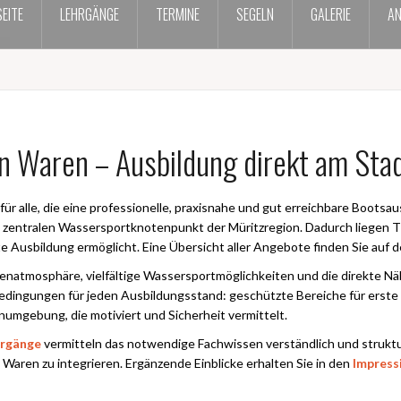
EITE
LEHRGÄNGE
TERMINE
SEGELN
GALERIE
AN
n Waren – Ausbildung direkt am Stad
 für alle, die eine professionelle, praxisnahe und gut erreichbare Boots
 zentralen Wassersportknotenpunkt der Müritzregion. Dadurch liegen Th
te Ausbildung ermöglicht. Eine Übersicht aller Angebote finden Sie auf 
afenatmosphäre, vielfältige Wassersportmöglichkeiten und die direkte 
dingungen für jeden Ausbildungsstand: geschützte Bereiche für erste 
numgebung, die motiviert und Sicherheit vermittelt.
rgänge
vermitteln das notwendige Fachwissen verständlich und struktur
n Waren zu integrieren. Ergänzende Einblicke erhalten Sie in den
Impress