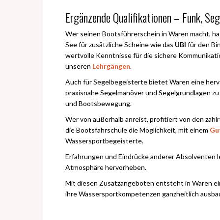
Ergänzende Qualifikationen – Funk, Se
Wer seinen Bootsführerschein in Waren macht, hat
See für zusätzliche Scheine wie das
UBI
für den Bi
wertvolle Kenntnisse für die sichere Kommunikatio
unseren
Lehrgängen
.
Auch für Segelbegeisterte bietet Waren eine herv
praxisnahe Segelmanöver und Segelgrundlagen zu v
und Bootsbewegung.
Wer von außerhalb anreist, profitiert von den za
die Bootsfahrschule die Möglichkeit, mit einem
Gu
Wassersportbegeisterte.
Erfahrungen und Eindrücke anderer Absolventen l
Atmosphäre hervorheben.
Mit diesen Zusatzangeboten entsteht in Waren ein
ihre Wassersportkompetenzen ganzheitlich ausb