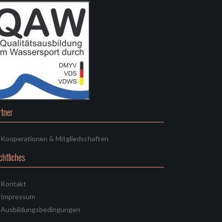
rtner
Kooperationen & Mitgliedschaften
chtliches
Kontakt
Impressum
Ausbildungsbedingungen