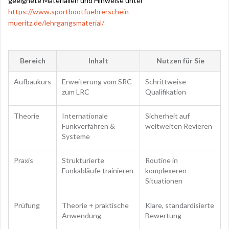
geeignete Materialien und Hinweise unter
https://www.sportbootfuehrerschein-
mueritz.de/lehrgangsmaterial/
Bereich
Inhalt
Nutzen für Sie
Aufbaukurs
Erweiterung vom SRC
Schrittweise
zum LRC
Qualifikation
Theorie
Internationale
Sicherheit auf
Funkverfahren &
weltweiten Revieren
Systeme
Praxis
Strukturierte
Routine in
Funkabläufe trainieren
komplexeren
Situationen
Prüfung
Theorie + praktische
Klare, standardisierte
Anwendung
Bewertung