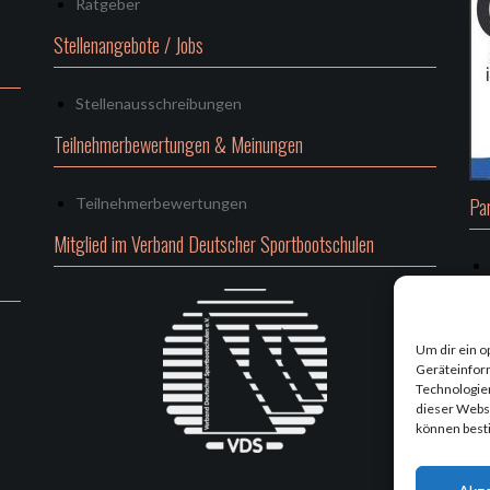
Ratgeber
Stellenangebote / Jobs
Stellenausschreibungen
Teilnehmerbewertungen & Meinungen
Pa
Teilnehmerbewertungen
Mitglied im Verband Deutscher Sportbootschulen
Re
Um dir ein o
Geräteinfor
Technologien
dieser Websi
können best