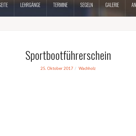
EITE
LEHRGÄNGE
TERMINE
SEGELN
GALERIE
AN
Sportbootführerschein
25. Oktober 2017
Wachholz