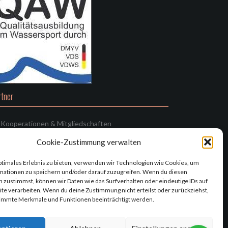
rtner
Kooperationen & Mitgliedschaften
chtliches
Cookie-Zustimmung verwalten
ptimales Erlebnis zu bieten, verwenden wir Technologien wie Cookies, um
Kontakt
mationen zu speichern und/oder darauf zuzugreifen. Wenn du diesen
 zustimmst, können wir Daten wie das Surfverhalten oder eindeutige IDs auf
Impressum
te verarbeiten. Wenn du deine Zustimmung nicht erteilst oder zurückziehst,
Ausbildungsbedingungen
immte Merkmale und Funktionen beeinträchtigt werden.