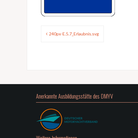
Beitragsnavigation
240px-E.5.7_Erlaubnis.svg
Anerkannte Ausbildungsstätte des DMYV