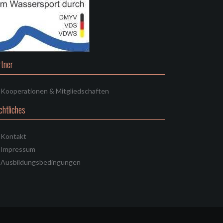
rtner
Kooperationen & Mitgliedschaften
chtliches
Kontakt
Impressum
Ausbildungsbedingungen