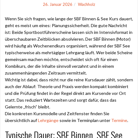
26. Januar 2026
Wachholz
Wenn Sie sich fragen, wie lange der SBF Binnen & See Kurs dauert,
geht es meist um eines: Planungssicherheit. Die gute Nachricht
ist: Beide Sportbootführerscheine lassen sich im Intensivformat in
überschaubaren Zeitblöcken absolvieren. Der SBF Binnen (Motor)
wird häufig als Wochenendkurs organisiert, während der SBF See
typischerweise als mehrtägiger Lehrgang läuft. Wer beide Scheine
gemeinsam machen möchte, entscheidet sich oft für einen
Kombikurs, der die Inhalte sinnvoll verzahnt und in einem
zusammenhängenden Zeitraum vermittelt.
Wichtig ist dabei, dass nicht nur die reine Kursdauer zählt, sondern
auch der Ablauf: Theorie und Praxis werden kompakt kombiniert
und die Prüfung findet in der Regel direkt am Kursende vor Ort
statt. Das reduziert Wartezeiten und sorgt dafür, dass das
Gelernte „frisch“ bleibt.
Die konkreten Kursmodelle und Zeitfenster finden Sie
übersichtlich auf
Lehrgänge
sowie im Terminplan unter
Termine
.
Typische Dauer: SBF Binnen, SBF See